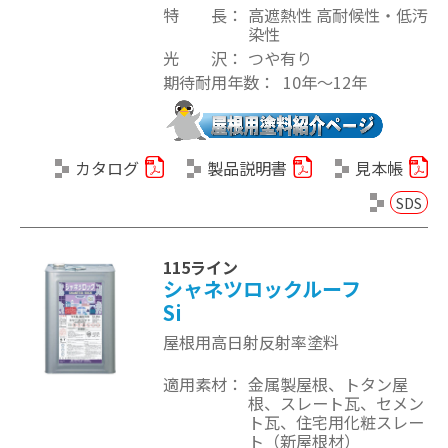
特 長
高遮熱性 高耐候性・低汚
染性
光 沢
つや有り
期待耐用年数
10年～12年
カタログ
製品説明書
見本帳
SDS
115ライン
シャネツロックルーフ
Si
屋根用高日射反射率塗料
適用素材
金属製屋根、トタン屋
根、スレート瓦、セメン
ト瓦、住宅用化粧スレー
ト（新屋根材）