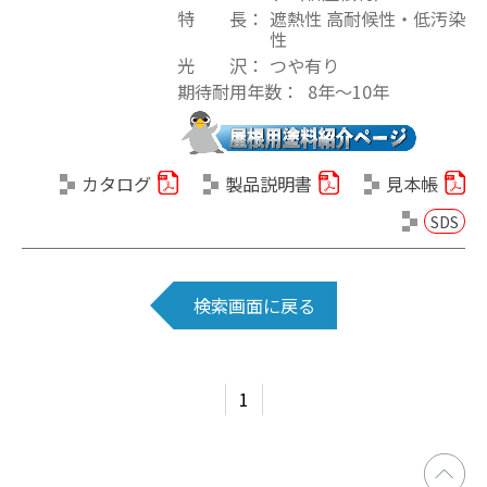
特 長
遮熱性 高耐候性・低汚染
性
光 沢
つや有り
期待耐用年数
8年〜10年
カタログ
製品説明書
見本帳
SDS
検索画面に戻る
1