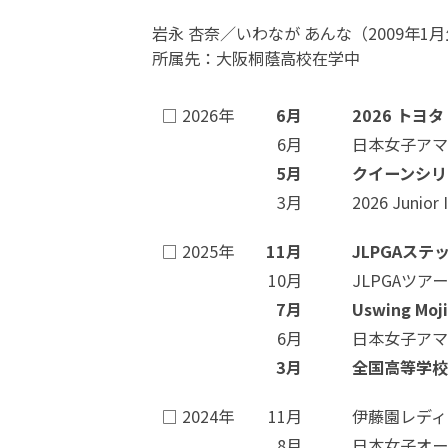
岩永 杏奈／いわなが あんな（2009年1
所属先：大阪桐蔭高校在学中
□ 2026年
6月
2026 トヨタ
6月
日本女子アマチ
5月
クイーンシリ
3月
2026 Junior
□ 2025年
11月
JLPGAス
10月
JLPGAツ
7月
Uswing 
6月
日本女子アマ
3月
全国高等学校
□ 2024年
11月
伊藤園レディ
8月
日本女子オー