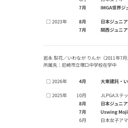
7月
IMGA世界
□ 2023年
8月
日本ジュニア
7月
関西ジュニア
岩永 梨花／いわなが りんか（2011年7
所属先：尼崎市立塚口中学校在学中
□ 2026年
4月
大東建託・い
□ 2025年
10月
JLPGAス
8月
日本ジュニアゴ
7月
Uswing 
6月
日本女子アマ